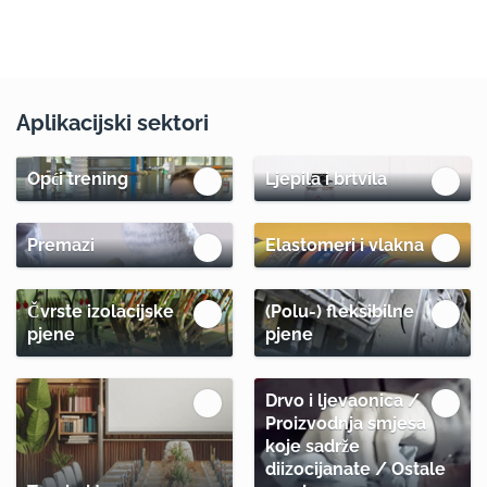
Aplikacijski sektori
Opći trening
Ljepila i brtvila
Premazi
Elastomeri i vlakna
Čvrste izolacijske
(Polu-) fleksibilne
pjene
pjene
Drvo i ljevaonica /
Proizvodnja smjesa
koje sadrže
diizocijanate / Ostale