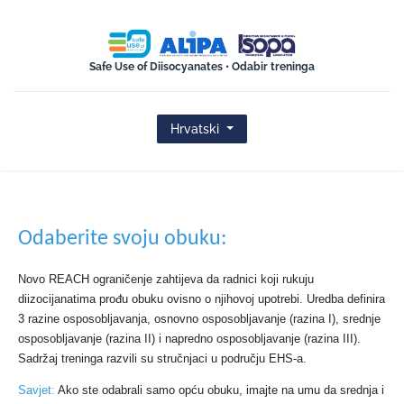
ISOPA-AISBL
Safe Use of Diisocyanates • Odabir treninga
Hrvatski
Odaberite svoju obuku:
Novo REACH ograničenje zahtijeva da radnici koji rukuju
diizocijanatima prođu obuku ovisno o njihovoj upotrebi. Uredba definira
3 razine osposobljavanja, osnovno osposobljavanje (razina I), srednje
osposobljavanje (razina II) i napredno osposobljavanje (razina III).
Sadržaj treninga razvili su stručnjaci u području EHS-a.
Savjet:
Ako ste odabrali samo opću obuku, imajte na umu da srednja i