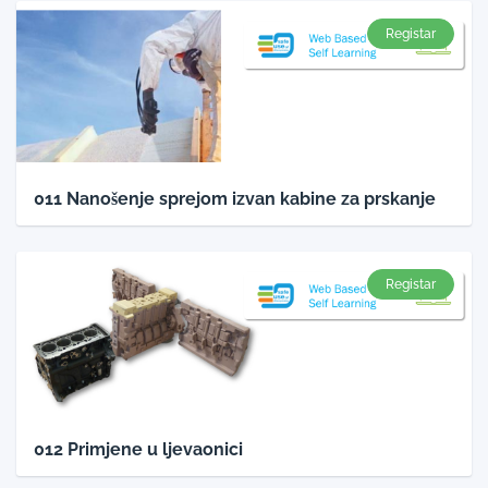
Registar
011 Nanošenje sprejom izvan kabine za prskanje
Registar
012 Primjene u ljevaonici