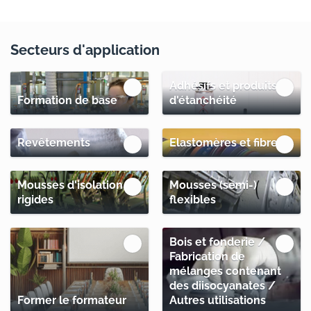
Secteurs d'application
Adhésifs et produits
Formation de base
d'étanchéité
Revêtements
Elastomères et fibres
Mousses d'isolation
Mousses (semi-)
rigides
flexibles
Bois et fonderie /
Fabrication de
mélanges contenant
des diisocyanates /
Former le formateur
Autres utilisations