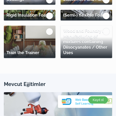
Rigid Insulation Foams
(Semi-) flexible Foams
Wood and Foundry /
Manufacturing of
mixtures containing
Diisocyanates / Other
Train the Trainer
Uses
Mevcut Eğitimler
Kayıt ol