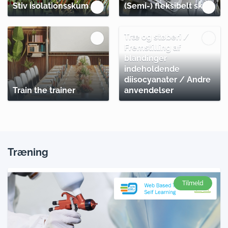
Stiv isolationsskum
(Semi-) fleksibelt skum
Træ og støberi /
Fremstilling af
blandinger
indeholdende
diisocyanater / Andre
Train the trainer
anvendelser
Træning
Tilmeld