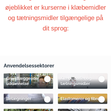
øjeblikket er kurserne i klæbemidler
og tætningsmidler tilgængelige på
dit sprog:
Anvendelsessektorer
Grundlæggende
Klæbestoffer og
uddannelse
tætningsmidler
Belægninger
Elastomerer og fibre