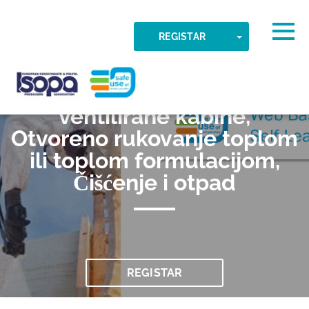
Skip to main content
Otkrivena vremenska zona
Togg
TOGGLE DR
REGISTAR
033 Prskanje izvan
U REDU
ISOPA-AISBL
ventilirane kabine,
Otvoreno rukovanje toplom
ili toplom formulacijom,
Čišćenje i otpad
REGISTAR