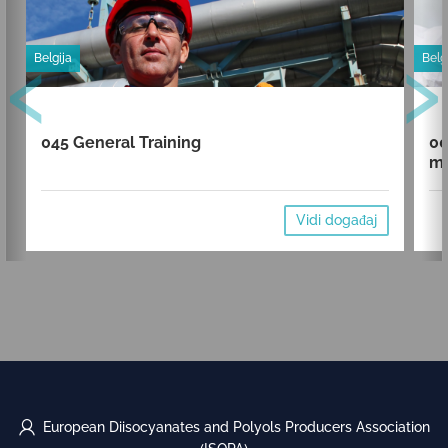
‹
›
Belgija
Belg
045 General Training
00
mi
Vidi događaj
European Diisocyanates and Polyols Producers Association