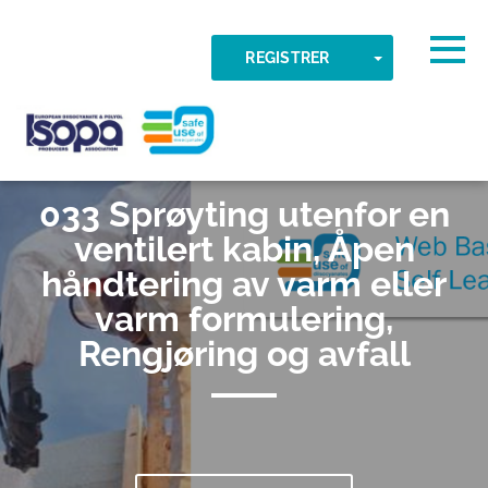
Skip to main content
Detektert tidssone
Togg
TOGGLE DR
REGISTRER
OK
ISOPA-AISBL
033 Sprøyting utenfor en
ventilert kabin, Åpen
håndtering av varm eller
varm formulering,
Rengjøring og avfall