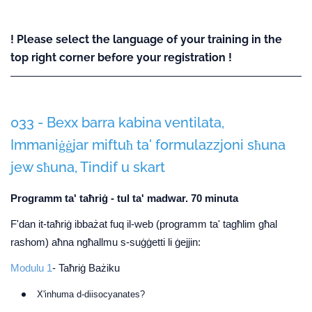
! Please select the language of your training in the
top right corner before your registration !
033 - Bexx barra kabina ventilata,
Immaniġġjar miftuħ ta' formulazzjoni sħuna
jew sħuna, Tindif u skart
Programm ta' taħriġ - tul ta' madwar. 70 minuta
F'dan it-taħriġ ibbażat fuq il-web (programm ta' tagħlim għal
rashom) aħna ngħallmu s-suġġetti li ġejjin:
Modulu 1
- Taħriġ Bażiku
X'inhuma d-diisocyanates?