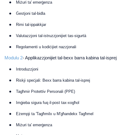
Miżuri ta' emerġenza
Ġestjoni tal-bidla
Rimi tal-ippakkjar
Valutazzjoni tal-istruzzjonijiet tas-sigurtà
Regolamenti u kodiċijiet nazzjonali
Modulu 2
- Applikazzjonijiet tal-bexx barra kabina tal-isprej
Introduzzjoni
Riskji speċjali: Bexx barra kabina tal-isprej
Tagħmir Protettiv Personali (PPE)
Imġieba sigura fuq il-post tax-xogħol
Eżempji ta 'Tagħmilx u M'għandekx Tagħmel
Miżuri ta' emerġenza