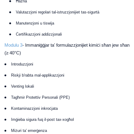
Ħażna
Valutazzjoni regolari tal-istruzzjonijiet tas-sigurtà
Manutenzjoni u tiswija
Ċertifikazzjoni addizzjonali
Modulu 3
- Immaniġġjar ta' formulazzjonijiet kimiċi sħan jew sħan
(≥ 40°C)
Introduzzjoni
Riskji b'rabta mal-applikazzjoni
Venting lokali
Tagħmir Protettiv Personali (PPE)
Kontaminazzjoni inkroċjata
Imġieba sigura fuq il-post tax-xogħol
Miżuri ta' emerġenza