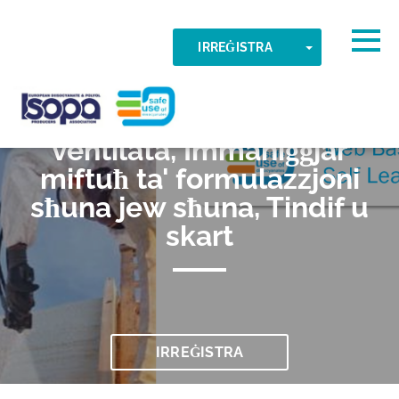
Skip to main content
Żona tal-ħin misjuba
Togg
TOGGLE DR
IRREĠISTRA
033 Bexx barra kabina
KOLLOX SEW
ISOPA-AISBL
ventilata, Immaniġġjar
miftuħ ta' formulazzjoni
sħuna jew sħuna, Tindif u
skart
IRREĠISTRA