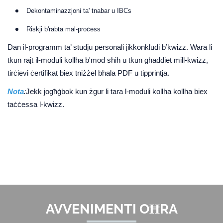
Dekontaminazzjoni ta' tnabar u IBCs
Riskji b'rabta mal-proċess
Dan il-programm ta’ studju personali jikkonkludi b’kwizz. Wara li
tkun rajt il-moduli kollha b'mod sħiħ u tkun għaddiet mill-kwizz,
tirċievi ċertifikat biex tniżżel bħala PDF u tipprintja.
Nota
:
Jekk jogħġbok kun żgur li tara l-moduli kollha kollha biex
taċċessa l-kwizz.
AVVENIMENTI OĦRA