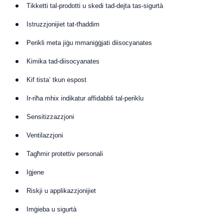
Tikketti tal-prodotti u skedi tad-dejta tas-sigurtà
Istruzzjonijiet tat-tħaddim
Perikli meta jiġu mmaniġġjati diisocyanates
Kimika tad-diisocyanates
Kif tista’ tkun espost
Ir-riħa mhix indikatur affidabbli tal-periklu
Sensitizzazzjoni
Ventilazzjoni
Tagħmir protettiv personali
Iġjene
Riskji u applikazzjonijiet
Imġieba u sigurtà