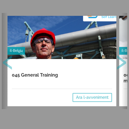
‹
›
il-Belġju
il-Be
045 General Training
00
mi
Ara l-avveniment