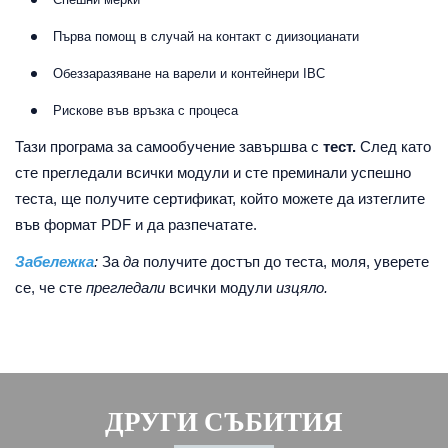
Първа помощ в случай на контакт с диизоцианати
Обеззаразяване на варели и контейнери IBC
Рискове във връзка с процеса
Тази програма за самообучение завършва с
тест.
След като
сте прегледали всички модули и сте преминали успешно
теста, ще получите сертификат, който можете да изтеглите
във формат PDF и да разпечатате.
Забележка
:
За
да
получите достъп до теста, моля, уверете
се, че сте
прегледали
всички модули
изцяло.
ДРУГИ СЪБИТИЯ