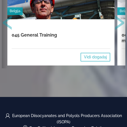
‹
›
Belgija
Belg
045 General Training
00
mi
Vidi događaj
European Diisocyanates and Polyols Producers Association
(ISOPA)