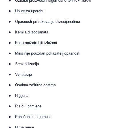
Oznake proizvoda i sigurnosno-tehnički listovi
Upute za uporabu
Opasnosti pri rukovanju diizocijanatima
Kemija diizocijanata
Kako možete biti izloženi
Miris nije pouzdan pokazatelj opasnosti
Senzibilizacija
Ventilacija
Osobna zaštitna oprema
Higijena
Rizici i primjene
Ponašanje i sigurnost
Hitne mjere