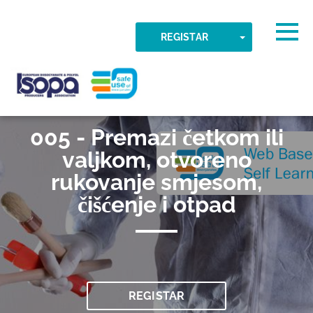
Skip to main content
Otkrivena vremenska zona
Togg
TOGGLE DR
REGISTAR
U REDU
ISOPA-AISBL
005 - Premazi četkom ili
valjkom, otvoreno
rukovanje smjesom,
čišćenje i otpad
REGISTAR