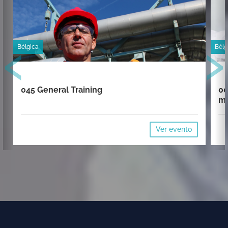
‹
›
Bélgica
Bélg
045 General Training
00
mi
Ver evento