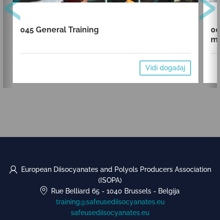
‹
›
045 General Training
00
mi
Vidi događaj
European Diisocyanates and Polyols Producers Association
(ISOPA)
Rue Belliard 65
-
1040 Brussels
-
Belgija
training@safeusediisocyanates.eu
safeusediisocyanates.eu