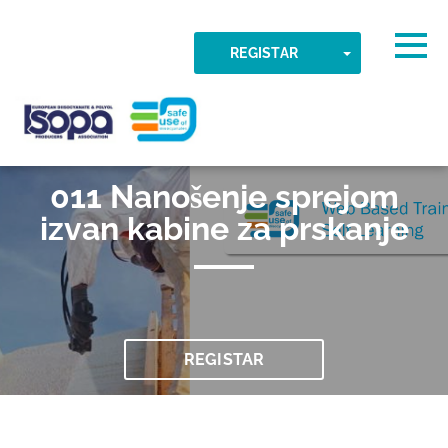
Skip to main content
Otkrivena vremenska zona
Togg
TOGGLE DR
REGISTAR
U REDU
ISOPA-AISBL
011 Nanošenje sprejom
izvan kabine za prskanje
REGISTAR