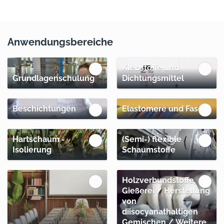
Anwendungsbereiche
Klebstoffe und
Grundlagenschulung
Dichtungsmittel
Beschichtungen
Elastomere und Fasern
Hartschaum -
(Semi-) flexible
Isolierung
Schaumstoffe
Holzverbundstoffe,
Gießerei / Herstellung
von
diisocyanathaltigen
Gemischen / Weitere