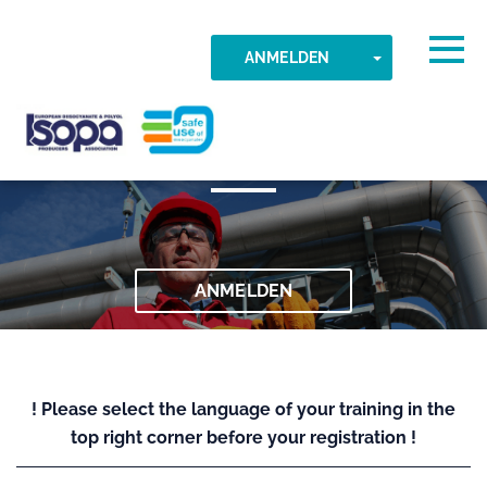
Skip to main content
Erkannte Zeitzone
Togg
TOGGLE DR
ANMELDEN
045 Загальна підготовка
OK
ISOPA-AISBL
ANMELDEN
! Please select the language of your training in the
top right corner before your registration !