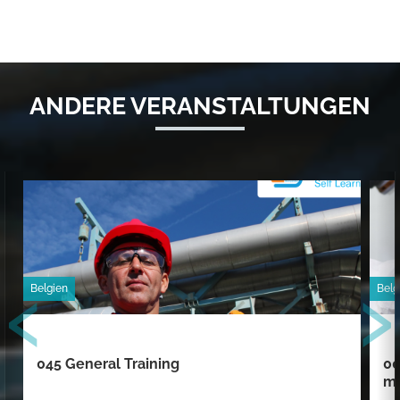
ANDERE VERANSTALTUNGEN
‹
›
Belgien
Belg
045 General Training
00
mi