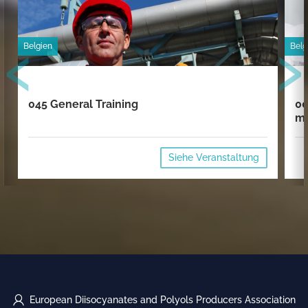
‹
›
Belgien
Belg
045 General Training
00
mi
Siehe Veranstaltung
European Diisocyanates and Polyols Producers Association