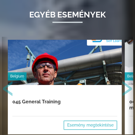
EGYÉB ESEMÉNYEK
‹
›
Belgium
Bel
045 General Training
00
mi
Esemény megtekintése