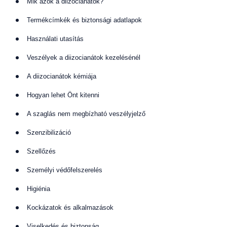
Mik azok a diizocianátok?
Termékcímkék és biztonsági adatlapok
Használati utasítás
Veszélyek a diizocianátok kezelésénél
A diizocianátok kémiája
Hogyan lehet Önt kitenni
A szaglás nem megbízható veszélyjelző
Szenzibilizáció
Szellőzés
Személyi védőfelszerelés
Higiénia
Kockázatok és alkalmazások
Viselkedés és biztonság