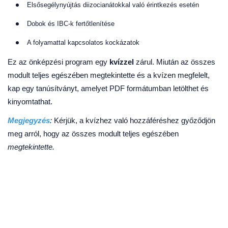
Elsősegélynyújtás diizocianátokkal való érintkezés esetén
Dobok és IBC-k fertőtlenítése
A folyamattal kapcsolatos kockázatok
Ez az önképzési program egy
kvízzel
zárul. Miután az összes
modult teljes egészében megtekintette és a kvízen megfelelt,
kap egy tanúsítványt, amelyet PDF formátumban letölthet és
kinyomtathat.
Megjegyzés
:
Kérjük, a kvízhez való hozzáféréshez győződjön
meg arról, hogy az összes modult teljes egészében
megtekintette.