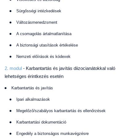
Sürgősségi intézkedések
Változásmenedzsment
A csomagolás ártalmatlanítása
A biztonsági utasítások értékelése
Nemzeti előírások és kódexek
2. modul
- Karbantartás és javítás diizocianátokkal való
lehetséges érintkezés esetén
Karbantartás és javítás
Ipari alkalmazások
Megelőző/szabályos karbantartás és ellenőrzések
Karbantartási dokumentáció
Engedély a biztonságos munkavégzésre