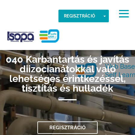
Skip to main content
Időzóna
Togg
TOGGLE DR
REGISZTRÁCIÓ
RENDBEN
ISOPA-AISBL
040 Karbantartás és javítás
diizocianátokkal való
lehetséges érintkezéssel,
tisztítás és hulladék
REGISZTRÁCIÓ