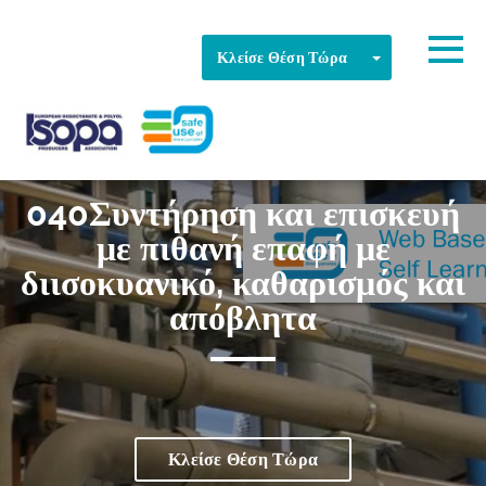
Skip to main content
Εντοπίστηκε ζώνη ώρας
Togg
Toggle Dropd
Κλείσε Θέση Τώρα
Εντάξει
ISOPA-AISBL
040Συντήρηση και επισκευή
με πιθανή επαφή με
διισοκυανικό, καθαρισμός και
απόβλητα
Κλείσε Θέση Τώρα