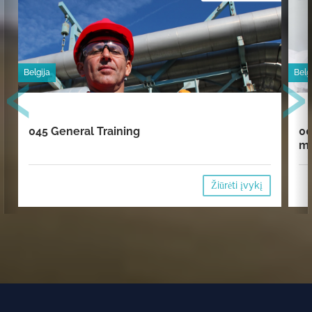
‹
›
Belgija
Belg
045 General Training
00
mi
Žiūrėti įvykį