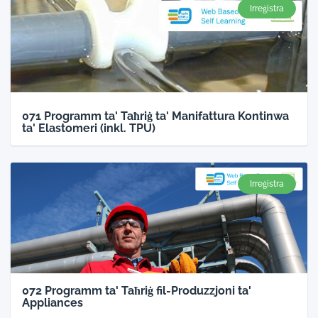
Irreġistra
071 Programm ta' Taħriġ ta' Manifattura Kontinwa
ta' Elastomeri (inkl. TPU)
Irreġistra
072 Programm ta' Taħriġ fil-Produzzjoni ta'
Appliances