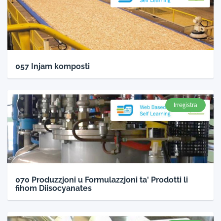
057 Injam komposti
Irreġistra
070 Produzzjoni u Formulazzjoni ta' Prodotti li
fihom Diisocyanates