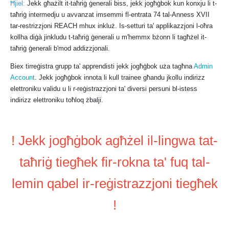
Ħjiel:
Jekk għażilt it-taħriġ ġenerali biss, jekk jogħġbok kun konxju li t-
taħriġ intermedju u avvanzat imsemmi fl-entrata 74 tal-Anness XVII
tar-restrizzjoni REACH mhux inkluż. Is-setturi ta' applikazzjoni l-oħra
kollha diġà jinkludu t-taħriġ ġenerali u m'hemmx bżonn li tagħżel it-
taħriġ ġenerali b'mod addizzjonali.
Biex tirreġistra grupp ta' apprendisti jekk jogħġbok uża tagħna
Admin
Account
. Jekk jogħġbok innota li kull trainee għandu jkollu indirizz
elettroniku validu u li r-reġistrazzjoni ta' diversi persuni bl-istess
indirizz elettroniku toħloq żbalji.
! Jekk jogħġbok agħżel il-lingwa tat-
taħriġ tiegħek fir-rokna ta' fuq tal-
lemin qabel ir-reġistrazzjoni tiegħek
!