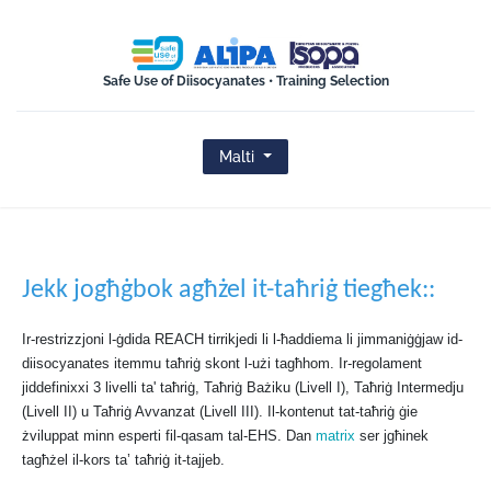
ISOPA-AISBL
Safe Use of Diisocyanates • Training Selection
Malti
Jekk jogħġbok agħżel it-taħriġ tiegħek::
Ir-restrizzjoni l-ġdida REACH tirrikjedi li l-ħaddiema li jimmaniġġjaw id-
diisocyanates itemmu taħriġ skont l-użi tagħhom. Ir-regolament
jiddefinixxi 3 livelli ta' taħriġ, Taħriġ Bażiku (Livell I), Taħriġ Intermedju
(Livell II) u Taħriġ Avvanzat (Livell III). Il-kontenut tat-taħriġ ġie
żviluppat minn esperti fil-qasam tal-EHS. Dan
matrix
ser jgħinek
tagħżel il-kors ta’ taħriġ it-tajjeb.