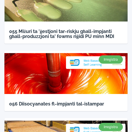
055 Miżuri ta 'ġestjoni tar-riskju għall-impjanti
għall-produzzjoni ta' fowms riġidi PU minn MDI
Irreġistra
056 Diisocyanates fl-impjanti tal-istampar
Irreġistra