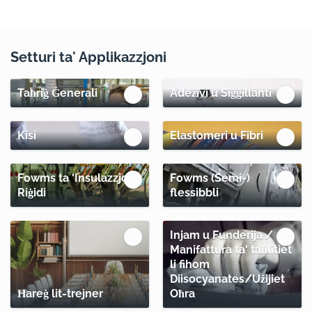
Setturi ta' Applikazzjoni
Taħriġ Ġenerali
Adeżivi u Siġġillanti
Kisi
Elastomeri u Fibri
Fowms ta 'Insulazzjoni
Fowms (Semi-)
Riġidi
flessibbli
Injam u Funderija /
Manifattura ta' taħlitiet
li fihom
Diisocyanates/Użijiet
Ħareġ lit-trejner
Oħra