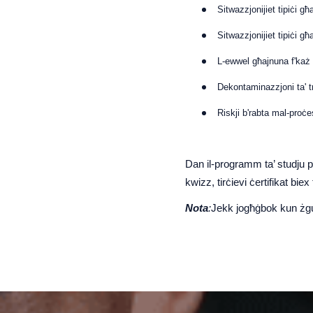
Sitwazzjonijiet tipiċi għa
Sitwazzjonijiet tipiċi għa
L-ewwel għajnuna f'każ 
Dekontaminazzjoni ta' 
Riskji b'rabta mal-proċ
Dan il-programm ta’ studju pe
kwizz, tirċievi ċertifikat biex
Nota
:
Jekk jogħġbok kun żgur