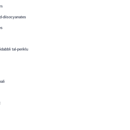
im
ad-diisocyanates
es
idabbli tal-periklu
ali
t