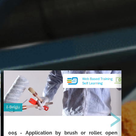
›
il-Belġju
il-Be
005 - Application by brush or roller, open
00