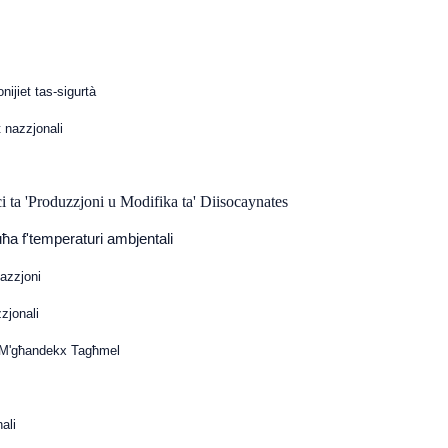
onijiet tas-sigurtà
t nazzjonali
ċi ta 'Produzzjoni u Modifika ta' Diisocaynates
tuħa f'temperaturi ambjentali
kazzjoni
zjonali
u M'għandekx Tagħmel
ali