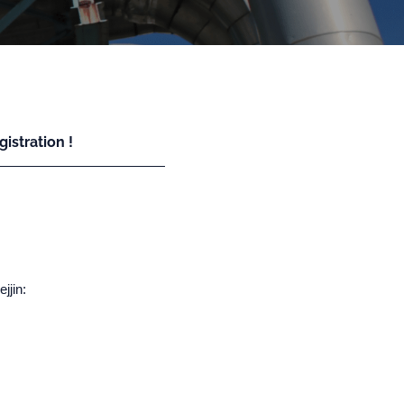
istration !
jjin: