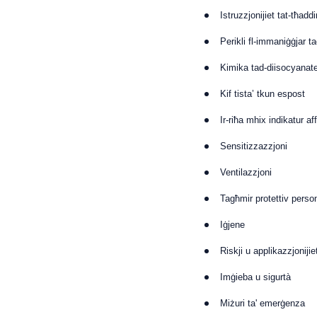
Istruzzjonijiet tat-tħadd
Perikli fl-immaniġġjar t
Kimika tad-diisocyanat
Kif tista’ tkun espost
Ir-riħa mhix indikatur aff
Sensitizzazzjoni
Ventilazzjoni
Tagħmir protettiv person
Iġjene
Riskji u applikazzjonijie
Imġieba u sigurtà
Miżuri ta' emerġenza