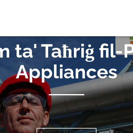
EW
ta' Taħriġ fil-P
Appliances