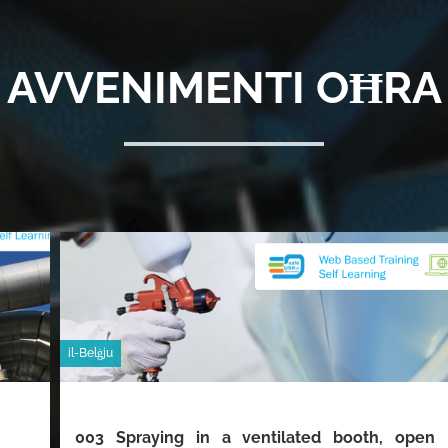
AVVENIMENTI OĦRA
il-Belġju
003 Spraying in a ventilated booth, open