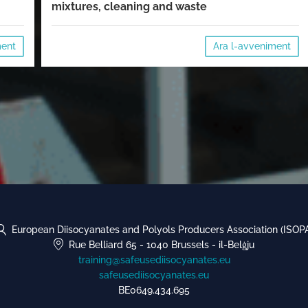
mixtures, cleaning and waste
ment
Ara l-avveniment
European Diisocyanates and Polyols Producers Association (ISOP
Rue Belliard 65
-
1040 Brussels
-
il-Belġju
training@safeusediisocyanates.eu
safeusediisocyanates.eu
BE0649.434.695