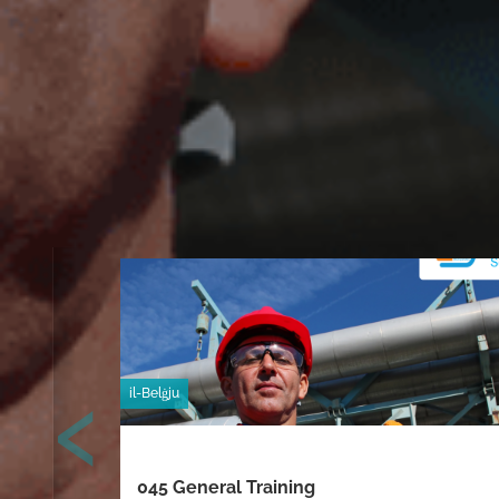
‹
il-Belġju
045 General Training