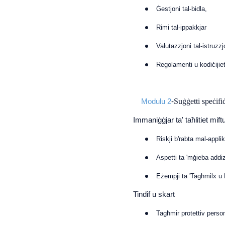
Ġestjoni tal-bidla,
Rimi tal-ippakkjar
Valutazzjoni tal-istruzzj
Regolamenti u kodiċijie
Suġġetti speċifi
Modulu 2
-
Immaniġġjar ta' taħlitiet mif
Riskji b'rabta mal-appli
Aspetti ta 'mġieba addiz
Eżempji ta 'Tagħmilx 
Tindif u skart
Tagħmir protettiv person