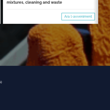
mixtures, cleaning and waste
cl
Ara l-avveniment
A)