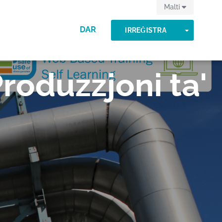
Malti
DAR
TOGGLE
IRREĠISTRA
roduzzjoni ta'