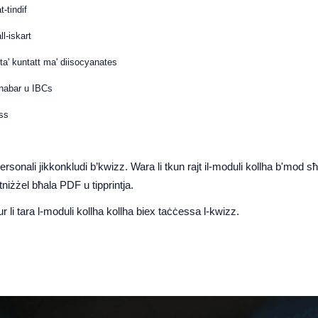
t-tindif
ll-iskart
ta' kuntatt ma' diisocyanates
tnabar u IBCs
ess
rsonali jikkonkludi b’kwizz. Wara li tkun rajt il-moduli kollha b'mod sħ
 tniżżel bħala PDF u tipprintja.
 li tara l-moduli kollha kollha biex taċċessa l-kwizz.