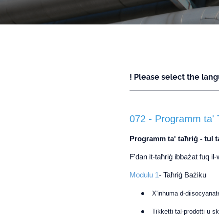
! Please select the lang
072 - Programm ta' T
Programm ta' taħriġ - tul 
F'dan it-taħriġ ibbażat fuq i
Modulu 1
- Taħriġ Bażiku
X'inhuma d-diisocyanat
Tikketti tal-prodotti u s