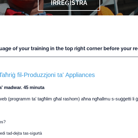
IRREĠISTRA
uage of your training in the top right corner before your reg
aħriġ fil-Produzzjoni ta' Appliances
ta' madwar. 45 minuta
l-web (programm ta' tagħlim għal rashom) aħna ngħallmu s-suġġetti li ġe
es?
kedi tad-dejta tas-sigurtà