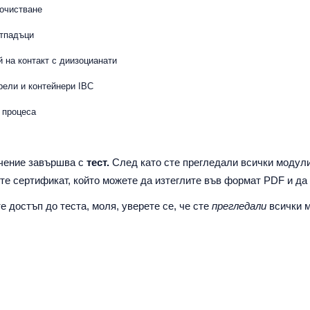
почистване
отпадъци
 на контакт с диизоцианати
рели и контейнери IBC
 процеса
учение завършва с
тест.
След като сте прегледали всички модул
те сертификат, който можете да изтеглите във формат PDF и да
е достъп до теста, моля, уверете се, че сте
прегледали
всички 