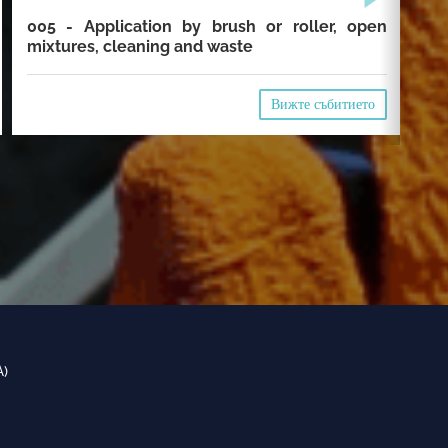
005 - Application by brush or roller, open
00
mixtures, cleaning and waste
cl
Вижте събитието
A)