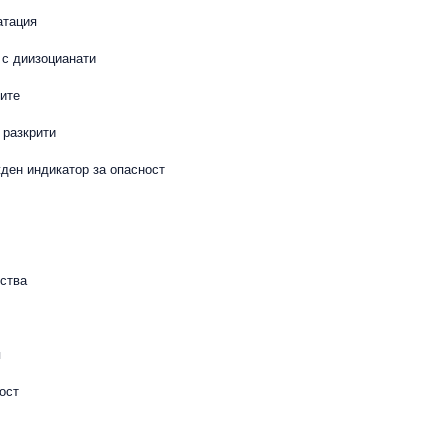
атация
 с диизоцианати
ите
 разкрити
ден индикатор за опасност
ства
я
ост