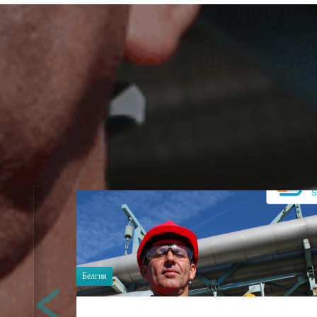
‹
Белгия