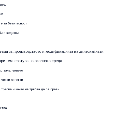
ите,
ки
те за безопасност
и и кодекси
еми за производството и модификацията на диизокайнати
при температура на околната среда
ъс заявлението
нчески аспекти
 трябва и какво не трябва да се прави
ства