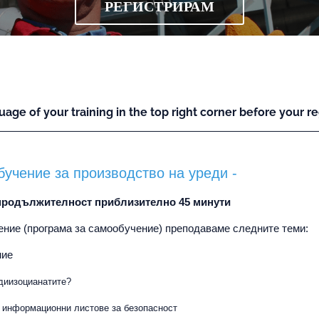
РЕГИСТРИРАМ
uage of your training in the top right corner before your reg
бучение за производство на уреди -
 продължителност приблизително 45 минути
ение (програма за самообучение) преподаваме следните теми:
ние
диизоцианатите?
и информационни листове за безопасност