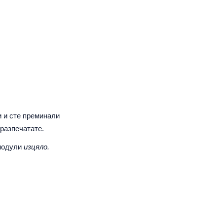
и и сте преминали
 разпечатате.
модули
изцяло.