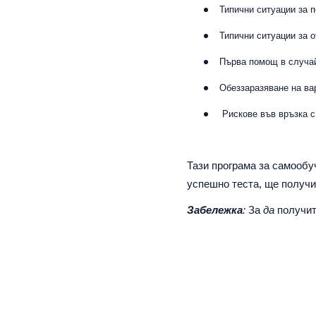
Типични ситуации за 
Типични ситуации за 
Първа помощ в случай
Обеззаразяване на ва
Рискове във връзка с
Тази програма за самооб
успешно теста, ще получи
Забележка
:
За
да
получит