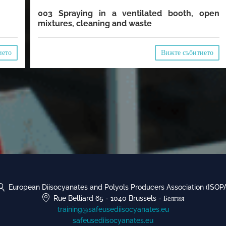
003 Spraying in a ventilated booth, open
mixtures, cleaning and waste
ието
Вижте събитието
European Diisocyanates and Polyols Producers Association (ISOP
Rue Belliard 65
-
1040 Brussels
-
Белгия
training@safeusediisocyanates.eu
safeusediisocyanates.eu