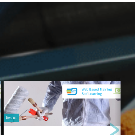
›
Белгия
Белг