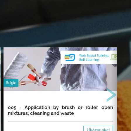
›
Belgie
Belg
005 - Application by brush or roller, open
00
mixtures, cleaning and waste
cl
Ukázat akci