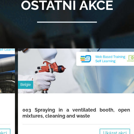
OSTATNÍ AKCE
Belgie
003 Spraying in a ventilated booth, open
mixtures, cleaning and waste
akci
Ukázat akci