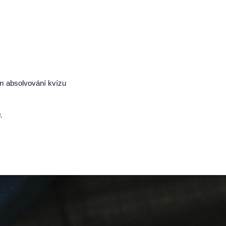
m absolvování kvízu
.