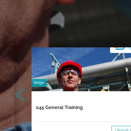
‹
Belgie
045 General Training
Ukázat 