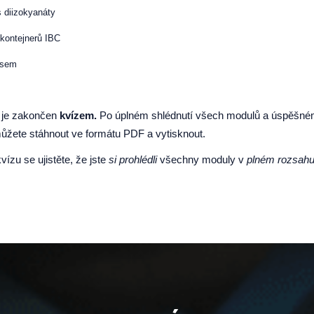
s diizokyanáty
kontejnerů IBC
esem
m je zakončen
kvízem.
Po úplném shlédnutí všech modulů a úspěšné
i můžete stáhnout ve formátu PDF a vytisknout.
vízu se ujistěte, že jste
si prohlédli
všechny moduly v
plném rozsahu