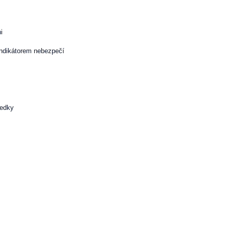
i
indikátorem nebezpečí
ředky