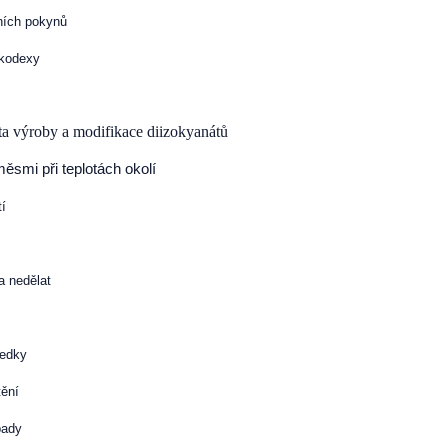
ních pokynů
 kodexy
ta výroby a modifikace diizokyanátů
ěsmi při teplotách okolí
tí
 a nedělat
ředky
tění
pady