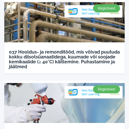
Registreeri
037 Hooldus- ja remonditööd, mis võivad puutuda
kokku diisotsüanaatidega, kuumade või soojade
kemikaalide (≥ 40°C) käitlemine. Puhastamine ja
jäätmed
Registreeri