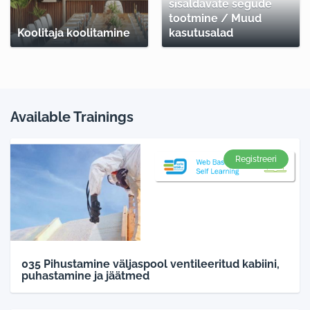
sisaldavate segude
tootmine / Muud
Koolitaja koolitamine
kasutusalad
Available Trainings
Registreeri
035 Pihustamine väljaspool ventileeritud kabiini,
puhastamine ja jäätmed