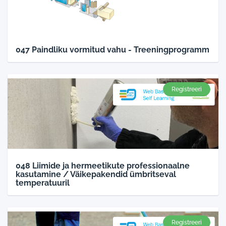
047 Paindliku vormitud vahu - Treeningprogramm
Registreeri
048 Liimide ja hermeetikute professionaalne
kasutamine / Väikepakendid ümbritseval
temperatuuril
Registreeri