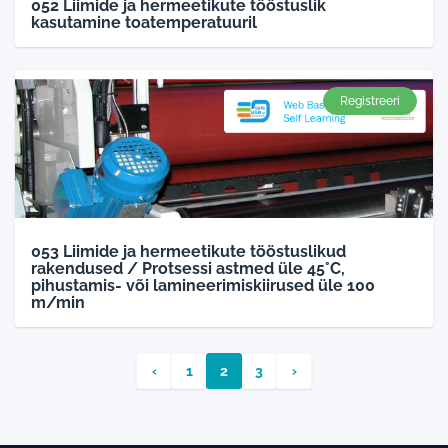
052 Liimide ja hermeetikute tööstuslik
kasutamine toatemperatuuril
Registreeri
053 Liimide ja hermeetikute tööstuslikud
rakendused / Protsessi astmed üle 45°C,
pihustamis- või lamineerimiskiirused üle 100
m/min
‹
1
2
3
›