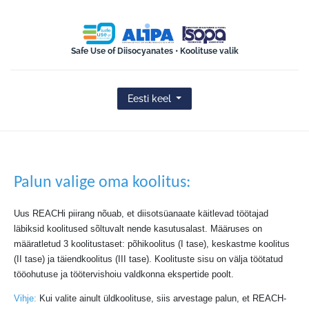
ISOPA-AISBL
Safe Use of Diisocyanates • Koolituse valik
Eesti keel
Palun valige oma koolitus:
Uus REACHi piirang nõuab, et diisotsüanaate käitlevad töötajad
läbiksid koolitused sõltuvalt nende kasutusalast. Määruses on
määratletud 3 koolitustaset: põhikoolitus (I tase), keskastme koolitus
(II tase) ja täiendkoolitus (III tase). Koolituste sisu on välja töötatud
tööohutuse ja töötervishoiu valdkonna ekspertide poolt.
Vihje:
Kui valite ainult üldkoolituse, siis arvestage palun, et REACH-