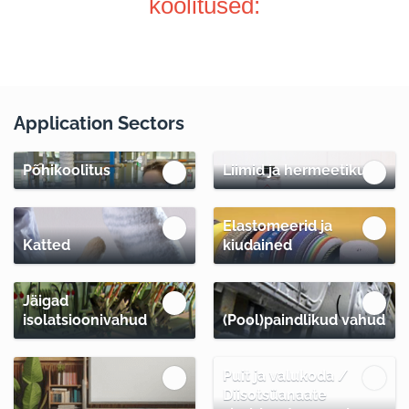
koolitused:
Application Sectors
Põhikoolitus
Liimid ja hermeetikud
Elastomeerid ja
Katted
kiudained
Jäigad
isolatsioonivahud
(Pool)paindlikud vahud
Puit ja valukoda /
Diisotsüanaate