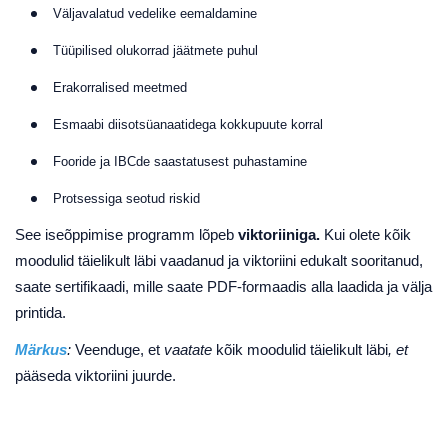
Väljavalatud vedelike eemaldamine
Tüüpilised olukorrad jäätmete puhul
Erakorralised meetmed
Esmaabi diisotsüanaatidega kokkupuute korral
Fooride ja IBCde saastatusest puhastamine
Protsessiga seotud riskid
See iseõppimise programm lõpeb
viktoriiniga.
Kui olete kõik
moodulid täielikult läbi vaadanud ja viktoriini edukalt sooritanud,
saate sertifikaadi, mille saate PDF-formaadis alla laadida ja välja
printida.
Märkus
:
Veenduge, et
vaatate
kõik moodulid täielikult läbi
, et
pääseda viktoriini juurde.