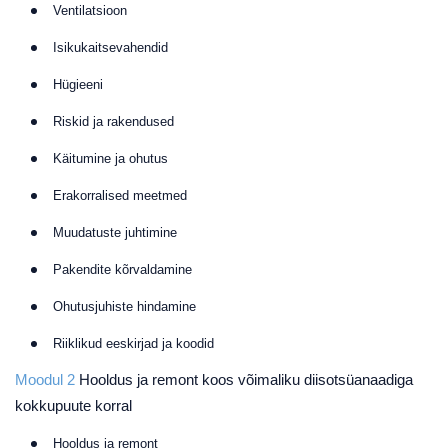
Ventilatsioon
Isikukaitsevahendid
Hügieeni
Riskid ja rakendused
Käitumine ja ohutus
Erakorralised meetmed
Muudatuste juhtimine
Pakendite kõrvaldamine
Ohutusjuhiste hindamine
Riiklikud eeskirjad ja koodid
Moodul 2
Hooldus ja remont koos võimaliku diisotsüanaadiga
kokkupuute korral
Hooldus ja remont