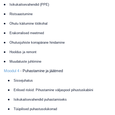
Isikukaitsevahendid (PPE)
Ristsaastumine
Ohutu käitumine töökohal
Erakorralised meetmed
Ohutusjuhiste korrapärane hindamine
Hooldus ja remont
Muudatuste juhtimine
Moodul 4
- Puhastamine ja jäätmed
Sissejuhatus
Erilised riskid: Pihustamine väljaspool pihustuskabiini
Isikukaitsevahendid puhastamiseks
Tüüpilised puhastusolukorrad