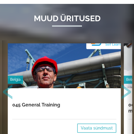
MUUD ÜRITUSED
‹
›
Belgia
Belg
045 General Training
00
mi
Vaata sündmust