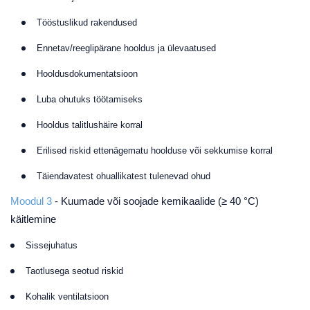
Tööstuslikud rakendused
Ennetav/reeglipärane hooldus ja ülevaatused
Hooldusdokumentatsioon
Luba ohutuks töötamiseks
Hooldus talitlushäire korral
Erilised riskid ettenägematu hoolduse või sekkumise korral
Täiendavatest ohuallikatest tulenevad ohud
Moodul 3
-
Kuumade või soojade kemikaalide (≥ 40 °C)
käitlemine
Sissejuhatus
Taotlusega seotud riskid
Kohalik ventilatsioon