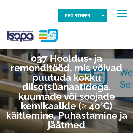
Skip to main content
Tuvastatud ajavöönd
Togg
TOGGLE DR
REGISTREERI
OKEI
ISOPA-AISBL
037 Hooldus- ja
remonditööd, mis võivad
puutuda kokku
diisotsüanaatidega,
kuumade või soojade
kemikaalide (≥ 40°C)
käitlemine. Puhastamine ja
jäätmed