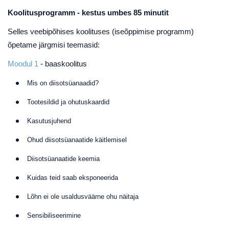
Koolitusprogramm - kestus umbes 85 minutit
Selles veebipõhises koolituses (iseõppimise programm)
õpetame järgmisi teemasid:
Moodul 1
- baaskoolitus
Mis on diisotsüanaadid?
Tootesildid ja ohutuskaardid
Kasutusjuhend
Ohud diisotsüanaatide käitlemisel
Diisotsüanaatide keemia
Kuidas teid saab eksponeerida
Lõhn ei ole usaldusväärne ohu näitaja
Sensibiliseerimine