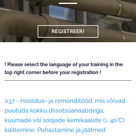
REGISTREERI
! Please select the language of your training in the
top right corner before your registration !
037 - Hooldus- ja remonditööd, mis võivad
puutuda kokku diisotsüanaatidega,
kuumade või soojade kemikaalide (≥ 40°C)
käitlemine. Puhastamine ja jäätmed