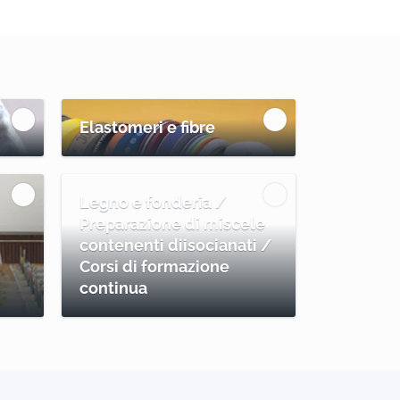
Elastomeri e fibre
Legno e fonderia /
Preparazione di miscele
contenenti diisocianati /
Corsi di formazione
continua