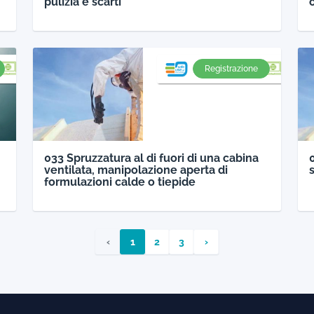
pulizia e scarti
o
Registrazione
033 Spruzzatura al di fuori di una cabina
ventilata, manipolazione aperta di
formulazioni calde o tiepide
‹
1
2
3
›