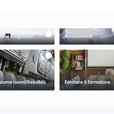
sivi e sigillanti
Rivestimenti
iume (semi)flessibili
Formare il formatore