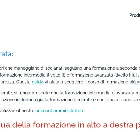
Produ
rata:
ori che maneggiano diisocianati seguano una formazione a seconda de
, formazione intermedia (livello II) e formazione avanzata (livello III). 
icurezza. Questa
guida
vi aiuta a scegliere il corso di formazione più a
enerale, si tenga presente che la formazione intermedia e avanzata m
pplicazione includono già la formazione generale e non è necessario sc
tilizzare il nostro
account amministratore
.
gua della formazione in alto a destra p