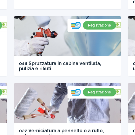
Registrazione
018 Spruzzatura in cabina ventilata,
pulizia e rifiuti
Registrazione
022 Verniciatura a pennello o a rullo,