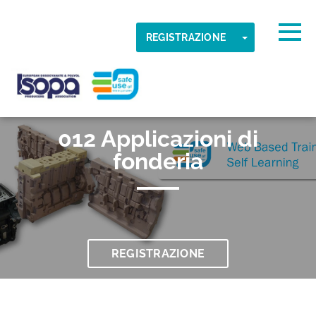
Skip to main content
Fuso orario rilevato
Togg
TOGGLE DR
REGISTRAZIONE
OK
ISOPA-AISBL
012 Applicazioni di
fonderia
REGISTRAZIONE