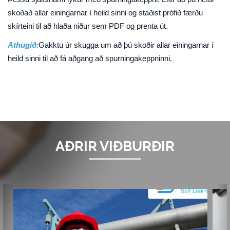
skoðað allar einingarnar í heild sinni og staðist prófið færðu
skírteini til að hlaða niður sem PDF og prenta út.
Athugið
:
Gakktu úr skugga um að þú skoðir allar einingarnar í
heild sinni til að fá aðgang að spurningakeppninni.
AÐRIR VIÐBURÐIR