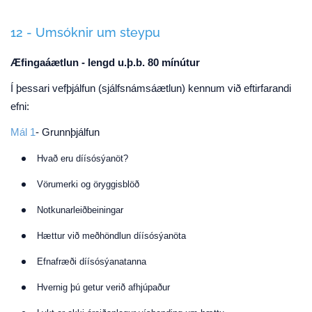
12 - Umsóknir um steypu
Æfingaáætlun - lengd u.þ.b. 80 mínútur
Í þessari vefþjálfun (sjálfsnámsáætlun) kennum við eftirfarandi
efni:
Mál 1
- Grunnþjálfun
Hvað eru díísósýanöt?
Vörumerki og öryggisblöð
Notkunarleiðbeiningar
Hættur við meðhöndlun díísósýanöta
Efnafræði díísósýanatanna
Hvernig þú getur verið afhjúpaður