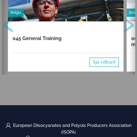
‹
›
Belgía
Belg
045 General Training
00
mi
Sjá viðburð
European Diisocyanates and Polyols Producers Association
(ISOPA)