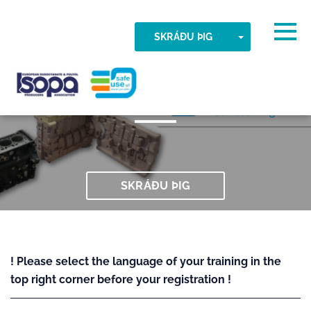
Skip to main content
Tímabelti fannst
Togg
TOGGLE DR
SKRÁÐU ÞIG
012 Umsóknir um steypu
ALLT Í LAGI
ISOPA-AISBL
SKRÁÐU ÞIG
! Please select the language of your training in the
top right corner before your registration !