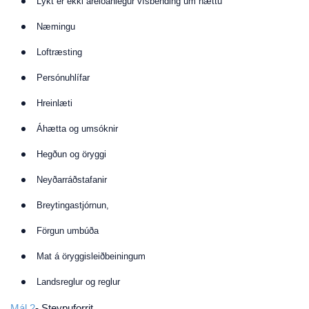
Lykt er ekki áreiðanlegur vísbending um hættu
Næmingu
Loftræsting
Persónuhlífar
Hreinlæti
Áhætta og umsóknir
Hegðun og öryggi
Neyðarráðstafanir
Breytingastjórnun,
Förgun umbúða
Mat á öryggisleiðbeiningum
Landsreglur og reglur
Mál 2
- Steypuforrit