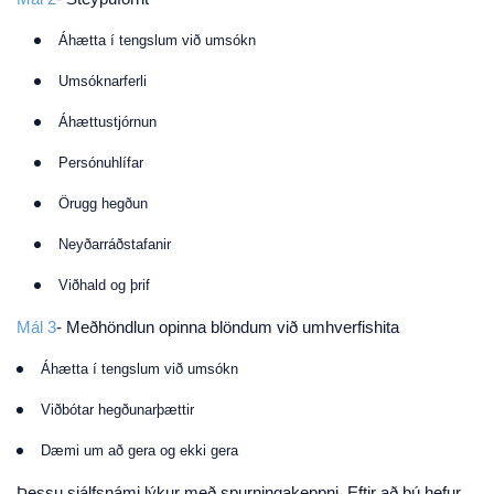
Áhætta í tengslum við umsókn
Umsóknarferli
Áhættustjórnun
Persónuhlífar
Örugg hegðun
Neyðarráðstafanir
Viðhald og þrif
Mál 3
- Meðhöndlun opinna blöndum við umhverfishita
Áhætta í tengslum við umsókn
Viðbótar hegðunarþættir
Dæmi um að gera og ekki gera
Þessu sjálfsnámi lýkur með spurningakeppni. Eftir að þú hefur