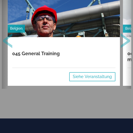
‹
›
Belgien
Belg
045 General Training
00
mi
Siehe Veranstaltung