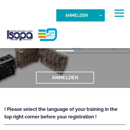
Skip to main content
Erkannte Zeitzone
Togg
TOGGLE DR
ANMELDEN
012 Gießereianwendungen
OK
ISOPA-AISBL
ANMELDEN
! Please select the language of your training in the
top right corner before your registration !