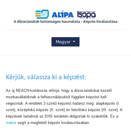
ISOPA-AISBL
A diizocianátok biztonságos használata - Képzés kiválasztása
Magyar
Kérjük, válassza ki a képzést:
Az új REACH-korlátozás előírja, hogy a diizocianátokat kezelő
munkavállalóknak a felhasználásuktól függően képzést kell
végezniük. A rendelet 3 szintű képzést határoz meg: alapképzés (I.
szint), középfokú képzés (II. szint) és felsőfokú képzés (III. szint). A
képzések tartalmát az EHS területén dolgozták ki szakértők. Ez a
mátrix
segít a megfelelő képzés kiválasztásában.