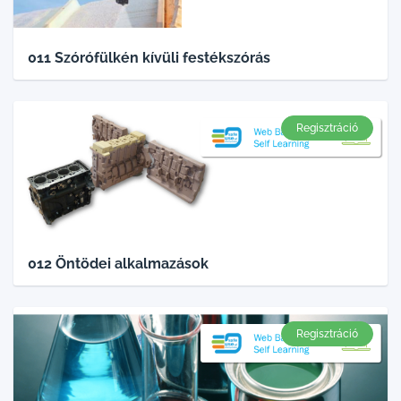
011 Szórófülkén kívüli festékszórás
Regisztráció
012 Öntödei alkalmazások
Regisztráció