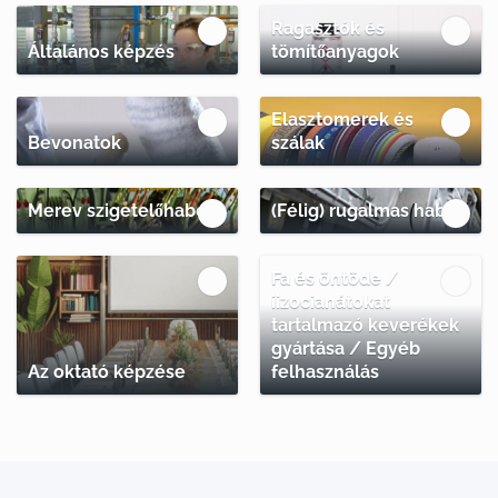
Ragasztók és
Általános képzés
tömítőanyagok
Elasztomerek és
Bevonatok
szálak
Merev szigetelőhabok
(Félig) rugalmas habok
Fa és öntöde /
iizocianátokat
tartalmazó keverékek
gyártása / Egyéb
Az oktató képzése
felhasználás