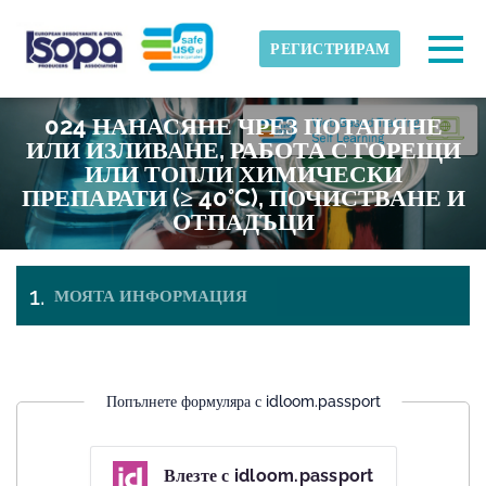
Skip to main content
Открита часова зона
Togg
РЕГИСТРИРАМ
ISOPA-AISBL
024 НАНАСЯНЕ ЧРЕЗ ПОТАПЯНЕ
ДОБРЕ
ИЛИ ИЗЛИВАНЕ, РАБОТА С ГОРЕЩИ
ИЛИ ТОПЛИ ХИМИЧЕСКИ
ПРЕПАРАТИ (≥ 40°C), ПОЧИСТВАНЕ И
ОТПАДЪЦИ
МОЯТА ИНФОРМАЦИЯ
ПЛАЩАНЕ И
БИЛЕТИ
НАПУСКАНЕ
Попълнете формуляра с idloom.passport
Влезте с idloom.passport