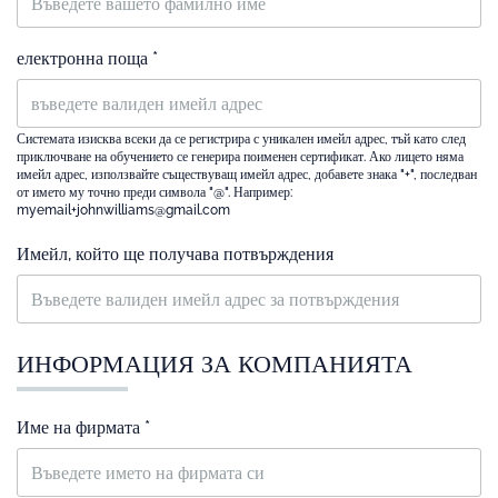
електронна поща *
Системата изисква всеки да се регистрира с уникален имейл адрес, тъй като след
приключване на обучението се генерира поименен сертификат. Ако лицето няма
имейл адрес, използвайте съществуващ имейл адрес, добавете знака "+", последван
от името му точно преди символа "@". Например:
myemail+johnwilliams@gmail.com
Имейл, който ще получава потвърждения
ИНФОРМАЦИЯ ЗА КОМПАНИЯТА
Име на фирмата *