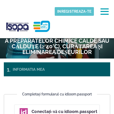
Skip to main content
Fus orar detectat
Togg
INREGISTREAZA-TE
024 APLICAREA PRIN IMERSIE SAU
ISOPA-AISBL
O.K
TURNARE, MANIPULAREA ÎN AER LIBER
A PREPARATELOR CHIMICE CALDE SAU
CĂLDUȚE (≥ 40°C), CURĂȚAREA ȘI
ELIMINAREA DEȘEURILOR
INFORMATIA MEA
PLATA
SI
BILETE
CHECK-
OUT
Completați formularul cu idloom.passport
Conectați-vă cu idloom.passport