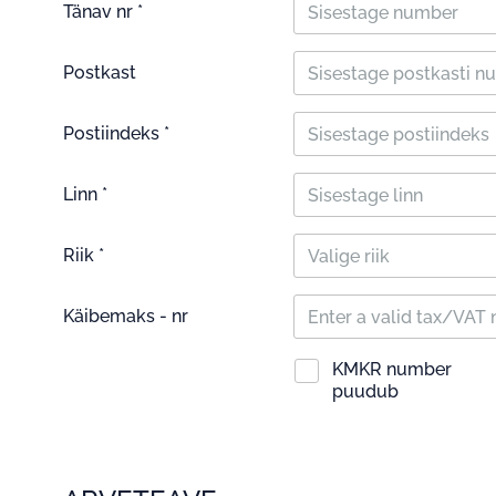
Tänav nr *
Postkast
Postiindeks *
Linn *
Riik *
Valige riik
Käibemaks - nr
KMKR number
puudub