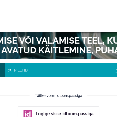
EI
MISE VÕI VALAMISE TEEL, 
C) AVATUD KÄITLEMINE, PU
PILETID
Täitke vorm idloom.passiga
Logige sisse idloom.passiga