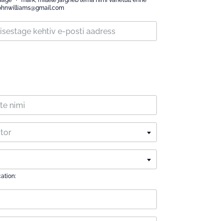
sage "+" märk, millele järgneb tema nimi vahetult enne
+johnwilliams@gmail.com
ctor
cation: