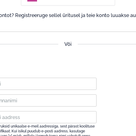
ontot? Registreeruge sellel üritusel ja teie konto luuakse a
Või
ruksid unikaalse e-meil aadressiga, sest pärast koolituse
fikaat. Kui isikul puudub e-posti aadress, kasutage