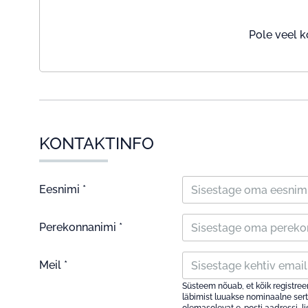
Pole veel k
KONTAKTINFO
Eesnimi *
Perekonnanimi *
Meil *
Süsteem nõuab, et kõik registree
läbimist luuakse nominaalne serti