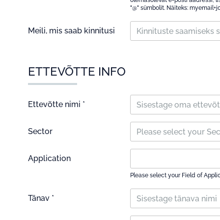
olemasolevat e-posti aadressi, li
"@" sümbolit. Näiteks: myemail
Meili, mis saab kinnitusi
ETTEVÕTTE INFO
Ettevõtte nimi *
Sector
Please select your Se
Application
Please select your Field of Appli
Tänav *