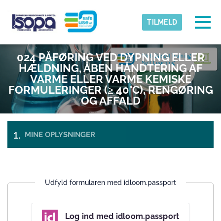
Skip to main content
Registreret tidszone
Togg
TILMELD
ISOPA-AISBL
024 PÅFØRING VED DYPNING ELLER
OKAY
HÆLDNING, ÅBEN HÅNDTERING AF
VARME ELLER VARME KEMISKE
FORMULERINGER (≥ 40°C), RENGØRING
OG AFFALD
MINE OPLYSNINGER
BETALING &
BILLETTER
UDTJEKNING
Udfyld formularen med idloom.passport
Log ind med idloom.passport