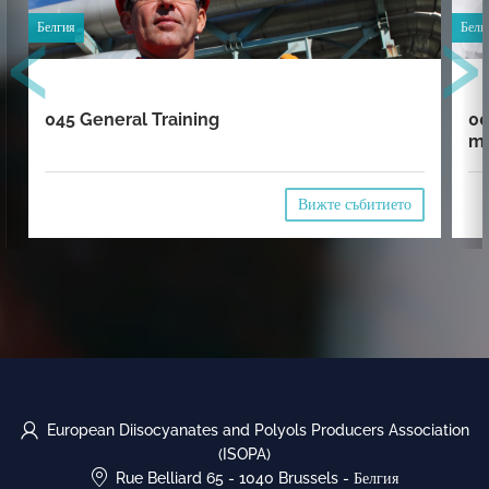
‹
›
Белгия
Белг
045 General Training
00
mi
Вижте събитието
European Diisocyanates and Polyols Producers Association
(ISOPA)
Rue Belliard 65
-
1040 Brussels
-
Белгия