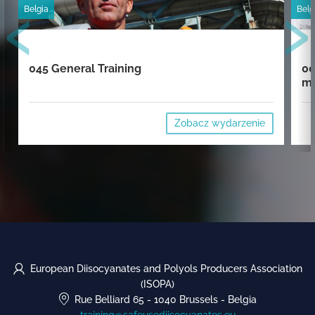
‹
›
Belgia
Belg
045 General Training
00
mi
Zobacz wydarzenie
European Diisocyanates and Polyols Producers Association
(ISOPA)
Rue Belliard 65
-
1040 Brussels
-
Belgia