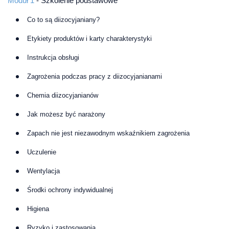
Moduł 1
- Szkolenie podstawowe
Co to są diizocyjaniany?
Etykiety produktów i karty charakterystyki
Instrukcja obsługi
Zagrożenia podczas pracy z diizocyjanianami
Chemia diizocyjanianów
Jak możesz być narażony
Zapach nie jest niezawodnym wskaźnikiem zagrożenia
Uczulenie
Wentylacja
Środki ochrony indywidualnej
Higiena
Ryzyko i zastosowania