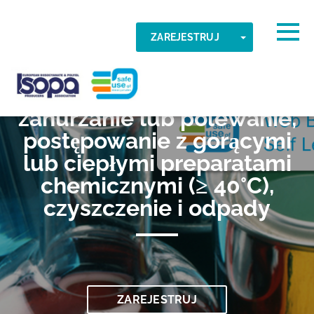
Skip to main content
Wykryta strefa czasowa
Togg
TOGGLE DR
ZAREJESTRUJ
024 Nakładanie przez
OK
ISOPA-AISBL
zanurzanie lub polewanie,
postępowanie z gorącymi
lub ciepłymi preparatami
chemicznymi (≥ 40°C),
czyszczenie i odpady
ZAREJESTRUJ