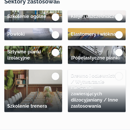
Sektory zastosowań
Szkolenie ogólne
Kleje i uszczelniacze
Powłoki
Elastomery i włókna
Sztywne pianki
izolacyjne
(Pół)elastyczne pianki
Drewno i odlewnictwo
/ Wytwarzanie
mieszanin
zawierających
diizocyjaniany / Inne
Szkolenie trenera
zastosowania