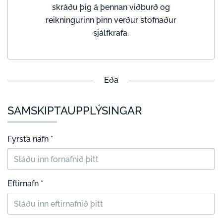
skráðu þig á þennan viðburð og
reikningurinn þinn verður stofnaður
sjálfkrafa.
Eða
SAMSKIPTAUPPLÝSINGAR
Fyrsta nafn *
Eftirnafn *