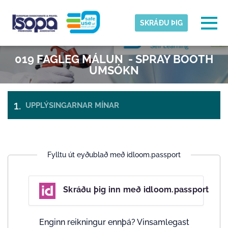
Skip to main content
Tímabelti fannst
Togg
SKRÁÐU ÞIG
ISOPA-AISBL
019 FAGLEG MÁLUN - SPRAY BOOTH
ALLT Í LAGI
UMSÓKN
UPPLÝSINGARNAR MÍNAR
GREIÐSLA
MIÐAR
OG
ÚTSKRÁNING
Fylltu út eyðublað með idloom.passport
Skráðu þig inn með idloom.passport
Enginn reikningur ennþá? Vinsamlegast