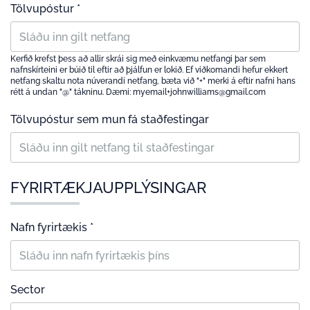
Tölvupóstur *
Kerfið krefst þess að allir skrái sig með einkvæmu netfangi þar sem
nafnskírteini er búið til eftir að þjálfun er lokið. Ef viðkomandi hefur ekkert
netfang skaltu nota núverandi netfang, bæta við "+" merki á eftir nafni hans
rétt á undan "@" tákninu. Dæmi: myemail+johnwilliams@gmail.com
Tölvupóstur sem mun fá staðfestingar
FYRIRTÆKJAUPPLÝSINGAR
Nafn fyrirtækis *
Sector