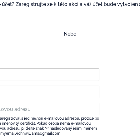
 účet? Zaregistrujte se k této akci a váš účet bude vytvořen
Nebo
aregistroval s jedinečnou e-mailovou adresou, protože po
n jmenovitý certifikát. Pokud osoba nemá e-mailovou
lovou adresu, přidejte znak "+" následovaný jejím jménem
d: myemail+johnwilliams@gmail.com