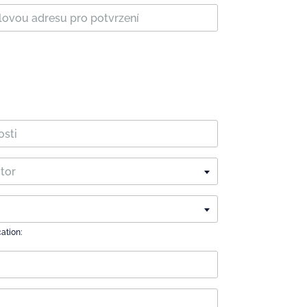
ctor
cation: