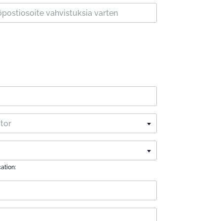
ctor
cation: