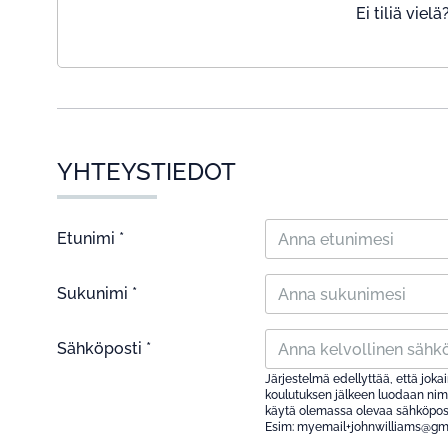
Ei tiliä vie
YHTEYSTIEDOT
Etunimi *
Sukunimi *
Sähköposti *
Järjestelmä edellyttää, että jokain
koulutuksen jälkeen luodaan nimel
käytä olemassa olevaa sähköposti
Esim: myemail+johnwilliams@gm