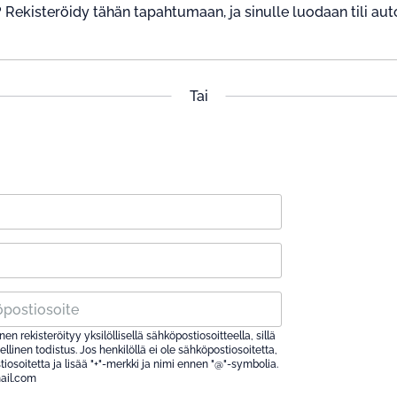
lä? Rekisteröidy tähän tapahtumaan, ja sinulle luodaan tili aut
Tai
en rekisteröityy yksilöllisellä sähköpostiosoitteella, sillä
linen todistus. Jos henkilöllä ei ole sähköpostiosoitetta,
osoitetta ja lisää "+"-merkki ja nimi ennen "@"-symbolia.
ail.com