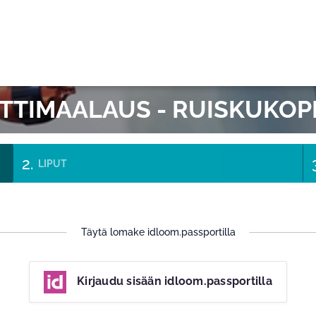
OK
TTIMAALAUS - RUISKUKOP
LIPUT
Täytä lomake idloom.passportilla
Kirjaudu sisään idloom.passportilla