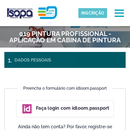
Skip to main content
Fuso horário detectado
Togg
INSCRIÇÃO
ISOPA-AISBL
019 PINTURA PROFISSIONAL -
OK
APLICAÇÃO EM CABINA DE PINTURA
DADOS PESSOAIS
PAGAMENTO
INGRESSOS
E CHECK-
OUT
Preencha o formulário com idloom.passport
Faça login com idloom.passport
Ainda não tem conta? Por favor, registre-se