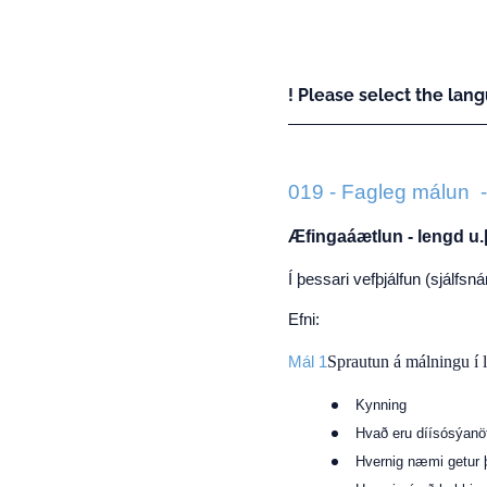
! Please select the lang
019 - Fagleg málun 
Æfingaáætlun - lengd u.
Í þessari vefþjálfun (sjálfsn
Efni:
Sprautun á málningu í 
Mál 1
Kynning
Hvað eru díísósýanö
Hvernig næmi getur 