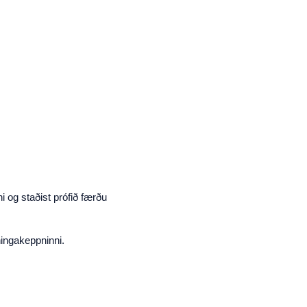
i og staðist prófið færðu
ningakeppninni.