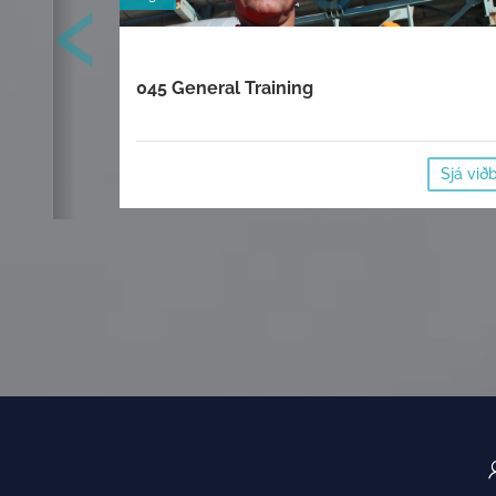
‹
045 General Training
Sjá við