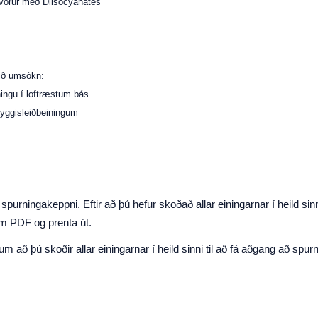
 vörur með Diisocyanates
ið umsókn:
ingu í loftræstum bás
öryggisleiðbeiningum
purningakeppni. Eftir að þú hefur skoðað allar einingarnar í heild sinn
sem PDF og prenta út.
 að þú skoðir allar einingarnar í heild sinni til að fá aðgang að spur