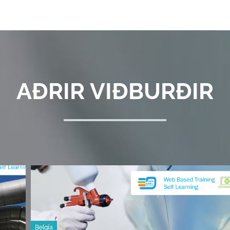
AÐRIR VIÐBURÐIR
Belgía