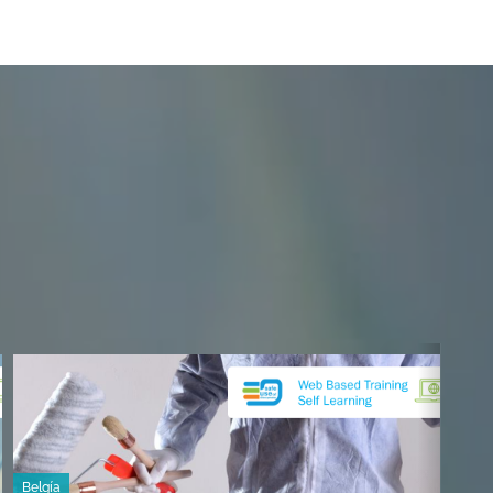
Belgía
Belg