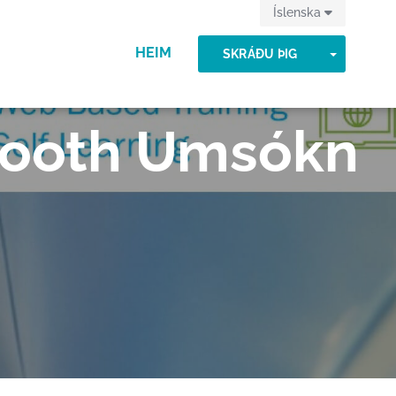
Íslenska
HEIM
TOGGLE
SKRÁÐU ÞIG
Booth Umsókn