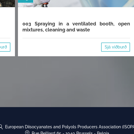
003 Spraying in a ventilated booth, open
mixtures, cleaning and waste
burð
Sjá viðburð
European Diisocyanates and Polyols Producers Association (ISOP
Rue Belliard 65
-
1040 Brussels
-
Belgía