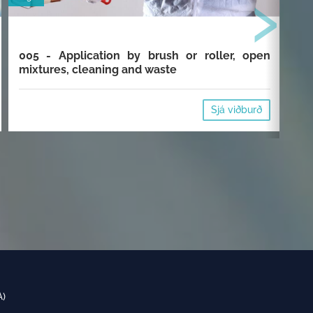
›
005 - Application by brush or roller, open
00
mixtures, cleaning and waste
cl
Sjá viðburð
A)