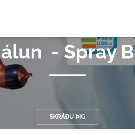
GI
málun - Spray 
SKRÁÐU ÞIG