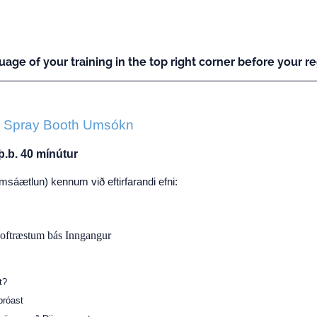
uage of your training in the top right corner before your reg
- Spray Booth Umsókn
þ.b. 40 mínútur
ámsáætlun) kennum við eftirfarandi efni:
loftræstum bás Inngangur
t?
þróast