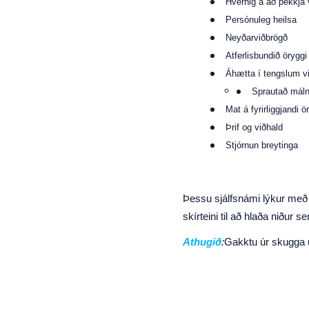
Hvernig á að þekkja
Persónuleg heilsa
Neyðarviðbrögð
Atferlisbundið öryggi
Áhætta í tengslum v
Sprautað máln
Mat á fyrirliggjandi 
Þrif og viðhald
Stjórnun breytinga
Þessu sjálfsnámi lýkur með s
skírteini til að hlaða niður 
Athugið
:
Gakktu úr skugga um