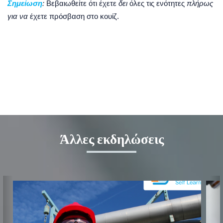
Σημείωση
:
Βεβαιωθείτε
ότι
έχετε
δει
όλες
τις
ενότητες
πλήρως
για
να
έχετε
πρόσβαση
στο
κουίζ
.
Άλλες εκδηλώσεις