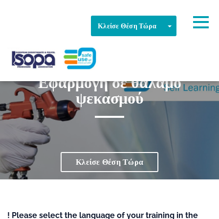
Skip to main content
Εντοπίστηκε ζώνη ώρας
Togg
Toggle Dropd
Κλείσε Θέση Τώρα
019 Επαγγελματική βαφή -
Εντάξει
ISOPA-AISBL
Εφαρμογή σε θάλαμο
ψεκασμού
Κλείσε Θέση Τώρα
! Please select the language of your training in the