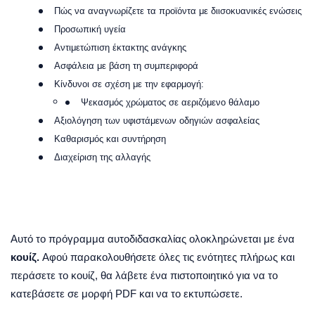
Πώς
να
αναγνωρίζετε
τα
προϊόντα
με
διισοκυανικές
ενώσεις
Προσωπική υγεία
Αντιμετώπιση έκτακτης ανάγκης
Ασφάλεια με βάση τη συμπεριφορά
Κίνδυνοι
σε
σχέση
με
την
εφαρμογή
:
Ψεκασμός χρώματος σε αεριζόμενο θάλαμο
Αξιολόγηση των υφιστάμενων οδηγιών ασφαλείας
Καθαρισμός και συντήρηση
Διαχείριση της αλλαγής
Αυτό
το
πρόγραμμα
αυτοδιδασκαλίας
ολοκληρώνεται
με
ένα
κουίζ
.
Αφού
παρακολουθήσετε
όλες
τις
ενότητες
πλήρως
και
περάσετε
το
κουίζ
,
θα
λάβετε
ένα
πιστοποιητικό
για
να
το
κατεβάσετε
σε
μορφή
PDF
και
να
το
εκτυπώσετε
.