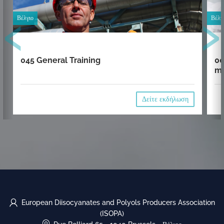
‹
›
Βέλγιο
Βέλγ
045 General Training
00
mi
Δείτε εκδήλωση
European Diisocyanates and Polyols Producers Association
(ISOPA)