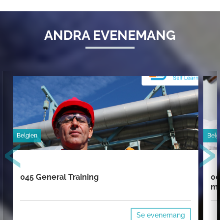
ANDRA EVENEMANG
‹
›
Belgien
Belg
045 General Training
00
mi
Se evenemang