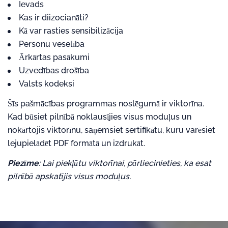
Ievads
Kas ir diizocianāti?
Kā var rasties sensibilizācija
Personu veselība
Ārkārtas pasākumi
Uzvedības drošība
Valsts kodeksi
Šīs pašmācības programmas noslēgumā ir viktorīna.
Kad būsiet pilnībā noklausījies visus moduļus un
nokārtojis viktorīnu, saņemsiet sertifikātu, kuru varēsiet
lejupielādēt PDF formātā un izdrukāt.
Piezīme
: Lai piekļūtu viktorīnai, pārliecinieties, ka esat
pilnībā apskatījis visus moduļus.