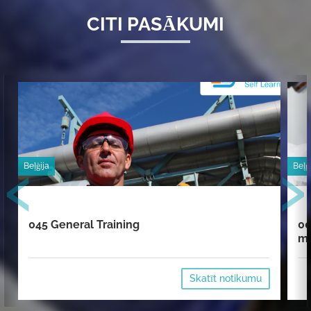
CITI PASĀKUMI
‹
›
Beļģija
Beļģ
045 General Training
00
mi
Skatīt notikumu