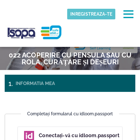
Skip to main content
Fus orar detectat
Togg
INREGISTREAZA-TE
ISOPA-AISBL
O.K
022 ACOPERIRE CU PENSULA SAU CU
ROLA, CURĂȚARE ȘI DEȘEURI
INFORMATIA MEA
PLATA
SI
BILETE
CHECK-
OUT
Completați formularul cu idloom.passport
Conectați-vă cu idloom.passport