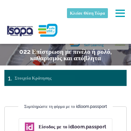
Skip to main content
Εντοπίστηκε ζώνη ώρας
Togg
Κλείσε Θέση Τώρα
ISOPA-AISBL
Εντάξει
022 Επίστρωση με πινέλο ή ρολό,
καθαρισμός και απόβλητα
Στοιχεία Κράτησης
Πληρωμή
Εισιτήρια
& check-
out
Συμπληρώστε τη φόρμα με το idloom.passport
Είσοδος με το idloom.passport