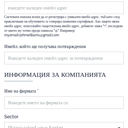
Системата изисква всеки да се регистрира с уникален имейл адрес, тъй като след
приключване на обучението се генерира поименен сертификат. Ако лицето няма
имейл адрес, използвайте съществуващ имейл адрес, добавете знака "+", последван
от името му точно преди символа "@". Например:
myemail+johnwilliams@gmail.com
Имейл, който ще получава потвърждения
ИНФОРМАЦИЯ ЗА КОМПАНИЯТА
Име на фирмата *
Sector
Please select your Sector