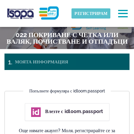
Skip to main content
Открита часова зона
Togg
РЕГИСТРИРАМ
ISOPA-AISBL
022 ПОКРИВАНЕ С ЧЕТКА ИЛИ
ДОБРЕ
ВАЛЯК, ПОЧИСТВАНЕ И ОТПАДЪЦИ
МОЯТА ИНФОРМАЦИЯ
ПЛАЩАНЕ И
БИЛЕТИ
НАПУСКАНЕ
Попълнете формуляра с idloom.passport
Влезте с idloom.passport
Още нямате акаунт? Моля, регистрирайте се за