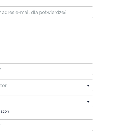
ctor
cation: