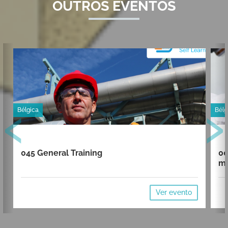
OUTROS EVENTOS
‹
›
Bélgica
Bélg
045 General Training
00
mi
Ver evento