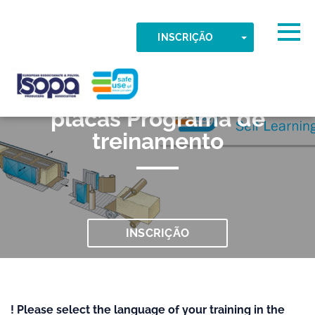
Skip to main content
Fuso horário detectado
Togg
TOGGLE DR
INSCRIÇÃO
047 Espuma Flexível em
OK
ISOPA-AISBL
placas Programa de
treinamento
INSCRIÇÃO
! Please select the language of your training in the