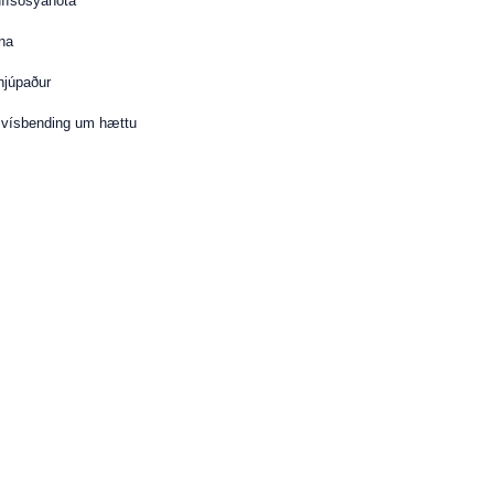
díísósýanöta
na
fhjúpaður
r vísbending um hættu