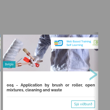
›
Belgía
Belg
005 - Application by brush or roller, open
00
mixtures, cleaning and waste
cl
Sjá viðburð