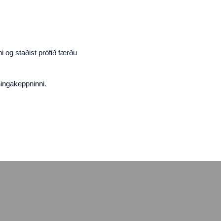
i og staðist prófið færðu
ningakeppninni.