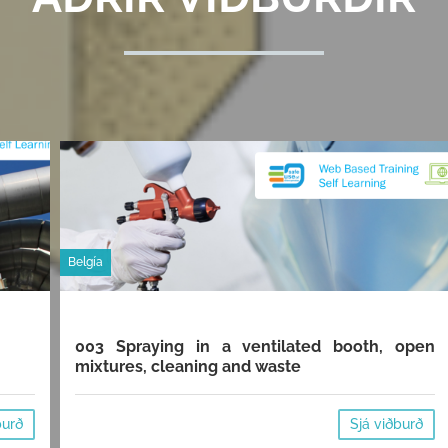
Belgía
003 Spraying in a ventilated booth, open
mixtures, cleaning and waste
burð
Sjá viðburð