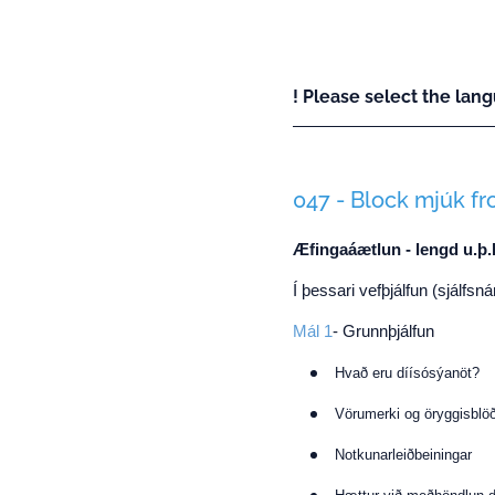
! Please select the lang
047 - Block mjúk fr
Æfingaáætlun - lengd u.þ.
Í þessari vefþjálfun (sjálfsn
Mál 1
- Grunnþjálfun
Hvað eru díísósýanöt?
Vörumerki og öryggisblö
Notkunarleiðbeiningar