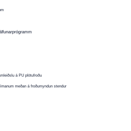
gum
jálfunarprógramm
mleiðslu á PU plötufroðu
tímanum meðan á froðumyndun stendur