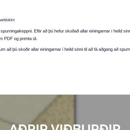
arblokkir
purningakeppni. Eftir að þú hefur skoðað allar einingarnar í heild sinn
sem PDF og prenta út.
 að þú skoðir allar einingarnar í heild sinni til að fá aðgang að spur
AÐRIR VIÐBURÐIR