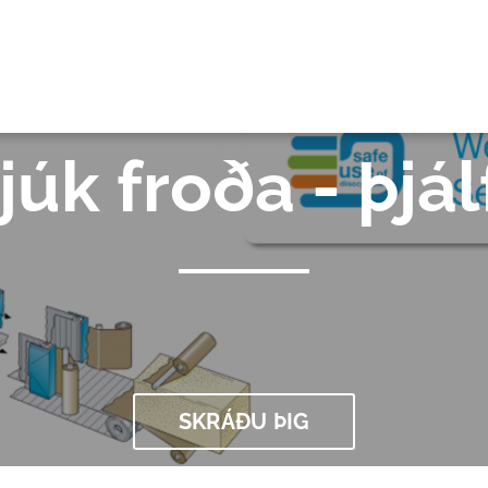
GI
júk froða - þjá
SKRÁÐU ÞIG