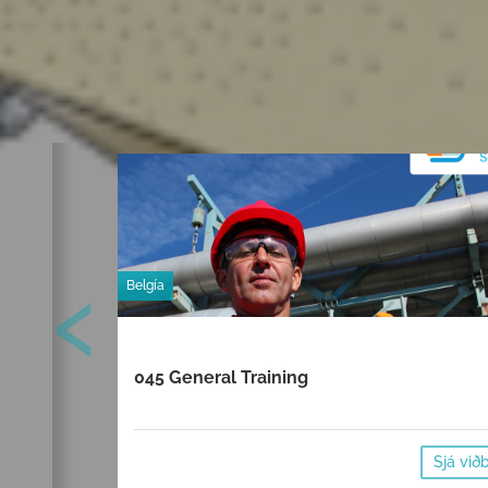
‹
Belgía
045 General Training
Sjá við