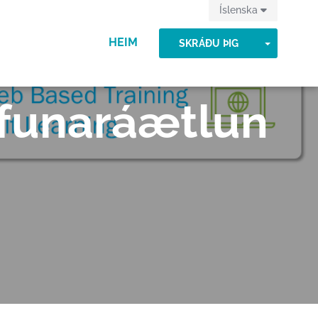
Íslenska
HEIM
TOGGLE
SKRÁÐU ÞIG
lfunaráætlun