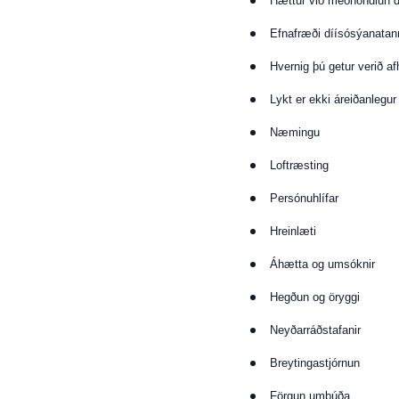
Hættur við meðhöndlun 
Efnafræði díísósýanatan
Hvernig þú getur verið a
Lykt er ekki áreiðanlegu
Næmingu
Loftræsting
Persónuhlífar
Hreinlæti
Áhætta og umsóknir
Hegðun og öryggi
Neyðarráðstafanir
Breytingastjórnun
Förgun umbúða