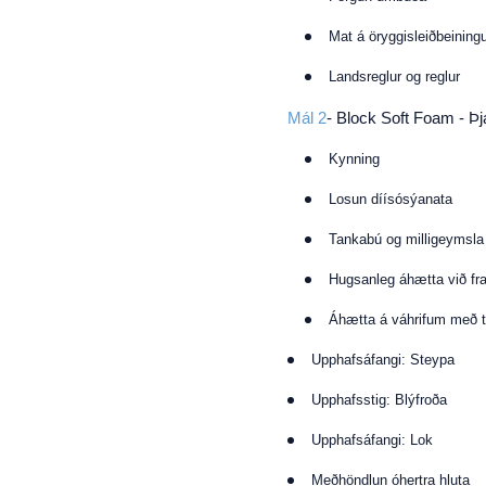
Mat á öryggisleiðbeinin
Landsreglur og reglur
Mál 2
- Block Soft Foam - Þ
Kynning
Losun díísósýanata
Tankabú og milligeymsla
Hugsanleg áhætta við fra
Áhætta á váhrifum með 
Upphafsáfangi: Steypa
Upphafsstig: Blýfroða
Upphafsáfangi: Lok
Meðhöndlun óhertra hluta