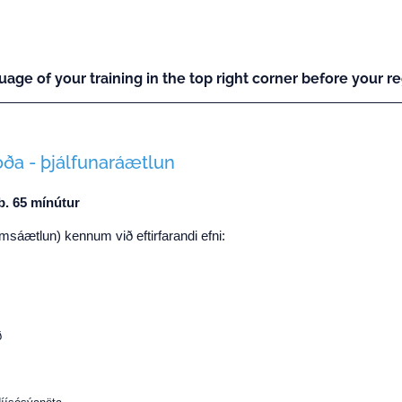
uage of your training in the top right corner before your reg
oða - þjálfunaráætlun
b. 65 mínútur
ámsáætlun) kennum við eftirfarandi efni:
ð