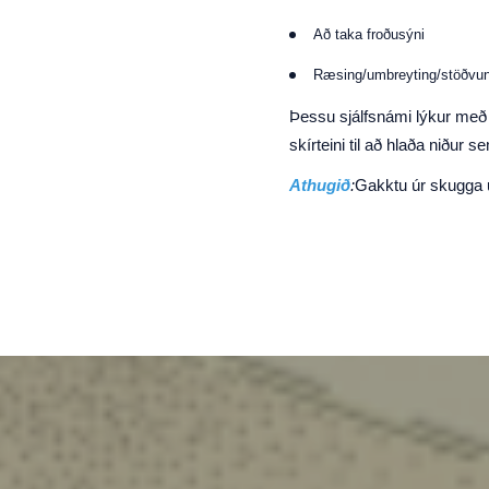
Að taka froðusýni
Ræsing/umbreyting/stöðvun
Þessu sjálfsnámi lýkur með s
skírteini til að hlaða niður 
Athugið
:
Gakktu úr skugga um