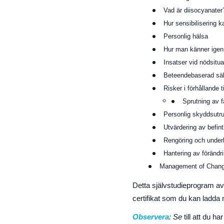
Vad är diisocyanater
Hur sensibilisering 
Personlig hälsa
Hur man känner igen
Insatser vid nödsitua
Beteendebaserad sä
Risker i förhållande ti
Sprutning av 
Personlig skyddsutr
Utvärdering av befint
Rengöring och under
Hantering av förändr
Management of Chan
Detta självstudieprogram av
certifikat som du kan ladda
Observera
:
Se
till att du ha