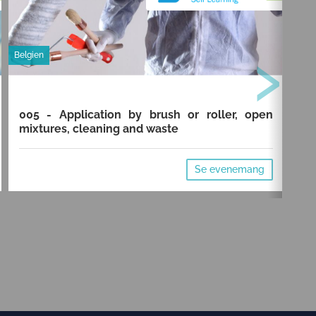
›
Belgien
Belg
005 - Application by brush or roller, open
00
mixtures, cleaning and waste
cl
Se evenemang