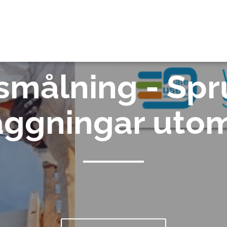
OK
smålning - Spr
äggningar uto