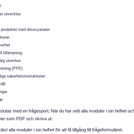
?
kan utvecklas
 produkter med diisocyanater
tioner
kerhet
ll tillämpning:
färg utomhus
ustning (PPE)
liga säkerhetsinstruktioner
håll
ingar
ge
slutas med en frågesport
.
När du har sett alla moduler i sin helhet och 
 ner som PDF och skriva ut.
r
läst
alla moduler i sin
helhet för att få
tillgång till frågeformuläret.