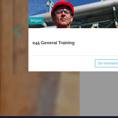
‹
Belgien
045 General Training
Se evenem